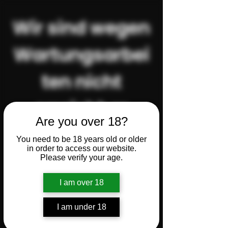
Wir sind wegen
Wartungsarbei
ten nicht
erreichbar
Are you over 18?
You need to be 18 years old or older
Abonnieren Sie jetzt
in order to access our website.
Please verify your age.
unseren
Newsletter!
I am over 18
I am under 18