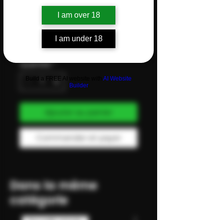
sa B-220S
I am over 18
Prix
20.00 CHF
I am under 18
Taxe Incluse
Quantité
*
Build a FREE AI website with
AI Website
Builder
Ajouter au panier
Commander et payer
Dans la même
catégorie