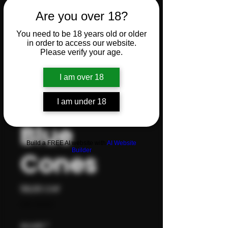
VIBES x
Are you over 18?
You need to be 18 years old or older
COOKIES
in order to access our website.
Please verify your age.
- King
I am over 18
Size Slim
I am under 18
Blue
Build a FREE AI website with
AI Website
Builder
Cones
Preis
56,00 CHF
inkl. MwSt.
Anzahl
*