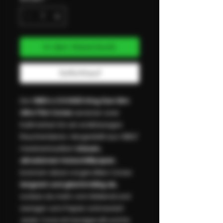
In den Warenkorb
Sofortkauf
Die
VIBES x COOKIES King Size Slim
Ultra Thin Cones
vereinen zwei
Kultmarken für ein erstklassiges
Raucherlebnis. Hergestellt aus VIBES'
meistverkauftem
blauen,
ultradünnen Holzschliffpapier
,
brennen diese vorgerollten Cones
langsam und gleichmäßig ab,
sodass du mehr vom Material und
weniger vom Papier schmeckst¹.
Jeder Cone ist handgerollt und für